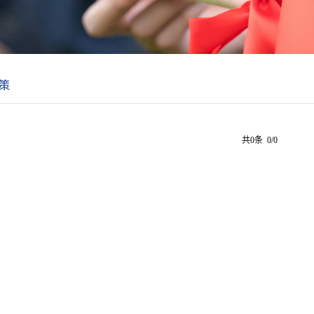
策
共0条 0/0