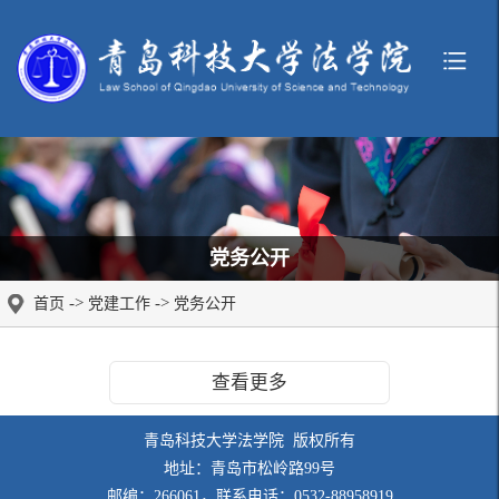
党务公开
->
->
首页
党建工作
党务公开
查看更多
青岛科技大学法学院 版权所有
地址：青岛市松岭路99号
邮编：266061，联系电话：0532-88958919