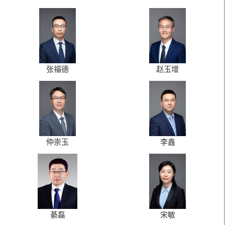
张福德
赵玉增
仲崇玉
李鑫
綦磊
宋敏