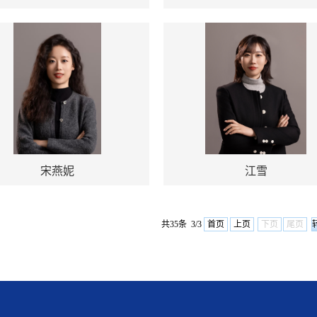
宋燕妮
江雪
共35条 3/3
首页
上页
下页
尾页