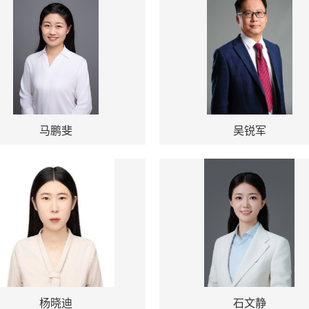
马鹏斐
吴锐军
杨晓迪
石文静