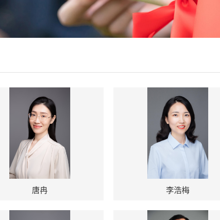
唐冉
李浩梅