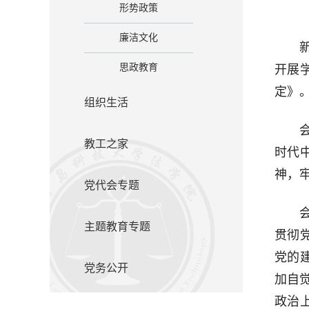
形势政策
廉洁文化
思政教育
开展
定》
组织生活
教工之家
时代
神，
党代会专题
主题教育专题
贯彻
党的
党务公开
加自觉
政治