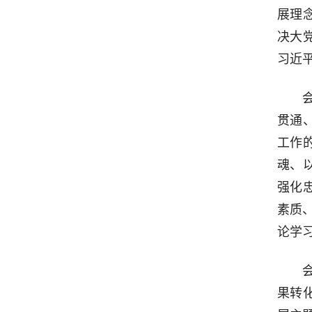
展理
决大
习近
贯通
工作
魂、
强化
素质
论学
果转