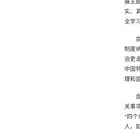
展主
实、
全学
制度
治吏
中国
理和
关事
“四
人，