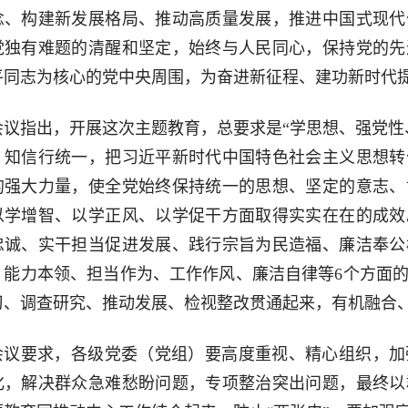
念、构建新发展格局、推动高质量发展，推进中国式现代
党独有难题的清醒和坚定，始终与人民同心，保持党的先
平同志为核心的党中央周围，为奋进新征程、建功新时代
会议指出，开展这次主题教育，总要求是“学思想、强党性
、知信行统一，把习近平新时代中国特色社会主义思想转
的强大力量，使全党始终保持统一的思想、坚定的意志、
以学增智、以学正风、以学促干方面取得实实在在的成效
忠诚、实干担当促进发展、践行宗旨为民造福、廉洁奉公
、能力本领、担当作为、工作作风、廉洁自律等6个方面
习、调查研究、推动发展、检视整改贯通起来，有机融合
会议要求，各级党委（党组）要高度重视、精心组织，加
化，解决群众急难愁盼问题，专项整治突出问题，最终以