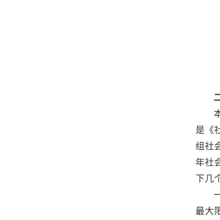
是《
组社
年社
下几
最大