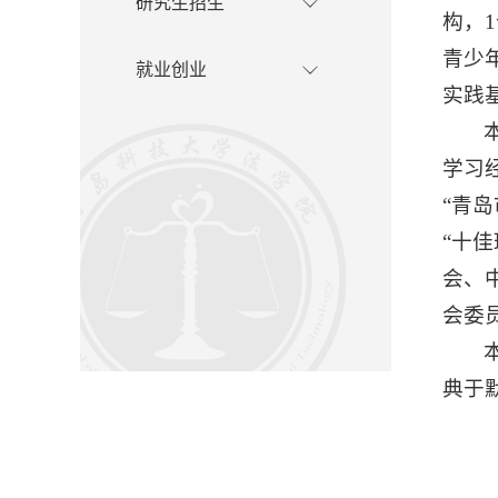
研究生招生
构，
青少
就业创业
实践
学习经
“青
“十
会、
会委
典于