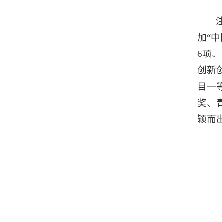
加“
6项
创新
目一
奖、
颖而