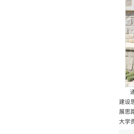
建设
展思
大学