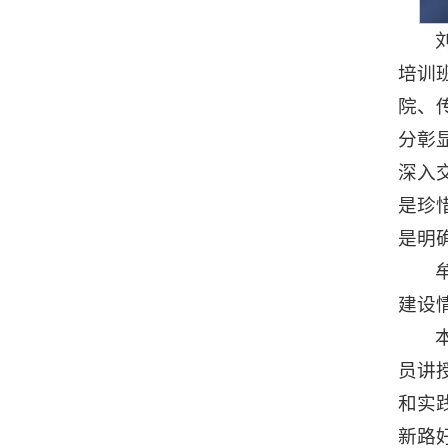
培训
院、
分彰
深入
是珍
是明
建设
员讲
和实
新路