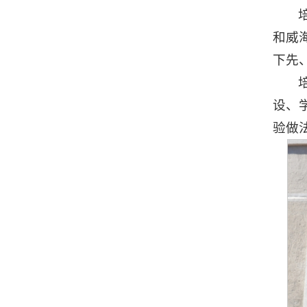
和威
下先
设、
验做