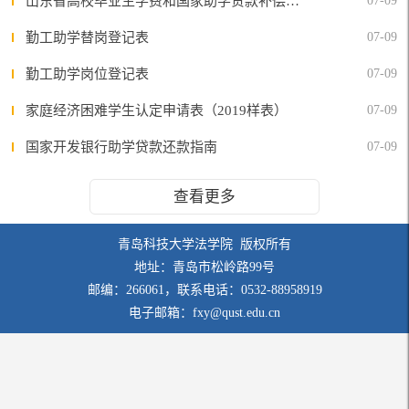
山东省高校毕业生学费和国家助学贷款补偿实施细则
07-09
勤工助学替岗登记表
07-09
勤工助学岗位登记表
07-09
家庭经济困难学生认定申请表（2019样表）
07-09
国家开发银行助学贷款还款指南
07-09
查看更多
青岛科技大学法学院 版权所有
地址：青岛市松岭路99号
邮编：266061，联系电话：0532-88958919
电子邮箱：fxy@qust.edu.cn