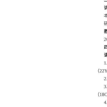
（22
（18