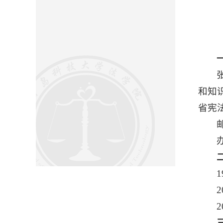
和知
省宪
邮
办