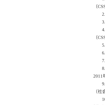
（CS
（CS
201
（社会