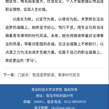
她坚信，唯有国家强大、社会安定，个人才能更踏实地追逐
职业理想，实现人生价值。
以成长为帆，以坚守为桨，以使命为舵。术梦娇在法治
追梦的道路上，始终坚守初心、笃行不怠，用专业与担当诠
释着青年律师的时代风采。未来，她也将继续带着对法律事
业的热爱，带着对家国的赤诚，在法治道路上不断前行，以
点滴之力为法治进步贡献力量，在属于自己的职业道路上，
奔赴更远的 “罗马”。
下一条：
门姿含：智选逐梦航道，勇承时代担当
青岛科技大学法学院 版权所有
地址：青岛市松岭路99号
邮编：266061，联系电话：0532-88958919
电子邮箱：fxy@qust.edu.cn