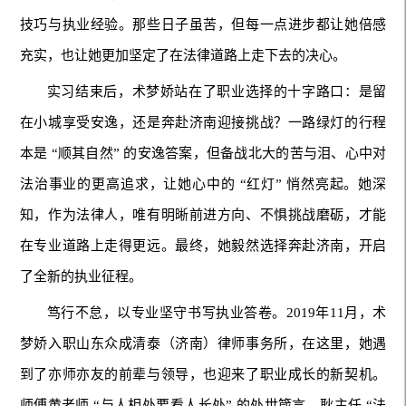
技巧与执业经验。那些日子虽苦，但每一点进步都让她倍感
充实，也让她更加坚定了在法律道路上走下去的决心。
实习结束后，术梦娇站在了职业选择的十字路口：是留
在小城享受安逸，还是奔赴济南迎接挑战？一路绿灯的行程
本是 “顺其自然” 的安逸答案，但备战北大的苦与泪、心中对
法治事业的更高追求，让她心中的 “红灯” 悄然亮起。她深
知，作为法律人，唯有明晰前进方向、不惧挑战磨砺，才能
在专业道路上走得更远。最终，她毅然选择奔赴济南，开启
了全新的执业征程。
笃行不怠，以专业坚守书写执业答卷。2019年11月，术
梦娇入职山东众成清泰（济南）律师事务所，在这里，她遇
到了亦师亦友的前辈与领导，也迎来了职业成长的新契机。
师傅黄老师 “与人相处要看人长处” 的处世箴言，耿主任 “法