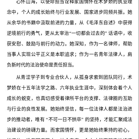
心怀山海，以使命担当诠释家国情怀在术梦娇的执业理
念中，个人的成长始终与行业发展、国家进步同频共振。她
从余华的书籍中汲取前进的力量，从《毛泽东自述》中获得
逆境前行的勇气，更从太宰治“一切都会过去的” 话语中，收
获安慰、鼓励与前行的动力。她深知，作为一名律师，帮助
当事人实现公平正义是本职追求；作为一名青年法律人，肩
负新时代的法治使命是责任担当。
从青涩学子到专业合伙人，从孤身求索到团队同行，术
梦娇在十五年法学之路、六年执业生涯中，深刻体会着个人
成长的蜕变，也真切感受着律所平台的支撑、法律圈的互助
与行业的良性发展。她始终坚信，每一位法律人都是法治进
步的推动者，唯有 “不可一日不拱卒” 的坚持，才能汇聚成法
治建设的磅礴力量。而家国情怀，更是她始终秉持的初心，