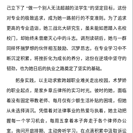
己立下了 “做一个别人无法超越的法学生”的坚定目标，这份
对专业的极致追求，成为她一路前行的不变准则。为了追求
更高的专业造诣，她三战北大研究生，虽未能如愿踏入名校
校门，却始终未曾磨灭心中的斗志。调剂读研后，她与一群
同样怀揣梦想的伙伴相互鼓励、沉梦昂志，在专业学习中不
断沉淀积累，将挫折化为成长的养分，这份在逆境中坚守的
韧劲，也为她日后的执业之路奠定了坚实的基础。
躬身实践，以主动求索跨越职业难关走出校园，术梦娇
的职业起点，是家乡章丘律所的实习时光。彼时的她，面临
着没有固定带教老师、每月仅有少额生活补贴的困境，但她
从未选择消沉。凭借着对法律事业的热爱与执着，她主动把
握每一个学习机会，每周五拿着本子奔走于各个律师办公
室，询问开庭排期、主动旁听学习，在点滴积累中汲取诉讼