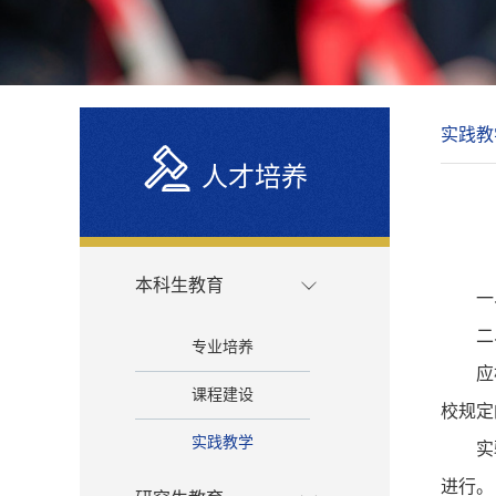
实践教
人才培养
本科生教育
一
二
专业培养
应
课程建设
校规定
实践教学
实
进行。