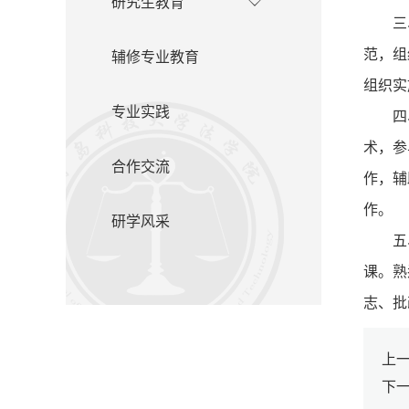
研究生教育
三
范，组
辅修专业教育
组织实
专业实践
四
术，参
合作交流
作，辅
作。
研学风采
五
课。熟
志、批
上
下