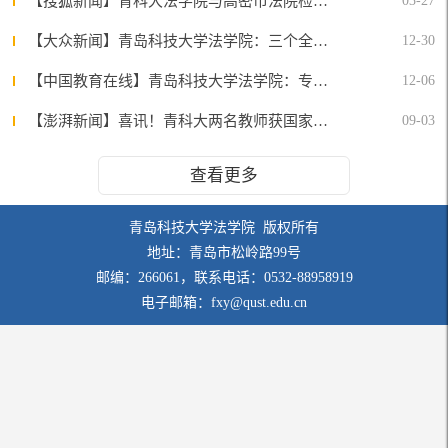
【搜狐新闻】青科大法学院与高密市法院检察院共建法学专业现代产业学院
03-27
【大众新闻】青岛科技大学法学院：三个全面加强力促毕业生高质量就业
12-30
【中国教育在线】青岛科技大学法学院：专业赋能为志愿服务注入“心”力量
12-06
【澎湃新闻】喜讯！青科大两名教师获国家高级社会工作师资格证书
09-03
查看更多
青岛科技大学法学院 版权所有
地址：青岛市松岭路99号
邮编：266061，联系电话：0532-88958919
电子邮箱：fxy@qust.edu.cn