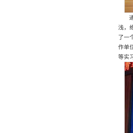
浅，
了一
作单
等实