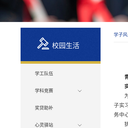
学子风
校园生活
学工队伍
学科竞赛
子实
奖贷助补
务中
心灵驿站