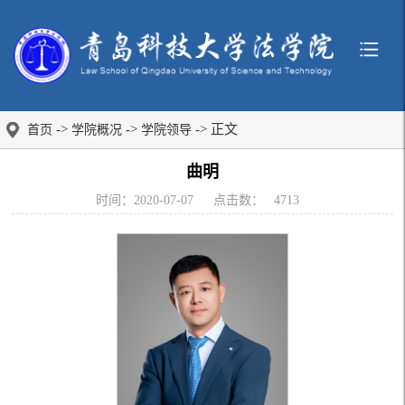
->
->
-> 正文
首页
学院概况
学院领导
曲明
时间：2020-07-07
点击数：
4713