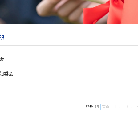
织
会
妇委会
共3条 1/1
首页
上页
下页