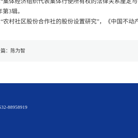
5.“集体经济组织代表集体行使所有权的法律关系厘定
1年第3辑。
6.“农村社区股份合作社的股份设置研究”，《中国不动
一篇：陈为智
88958919