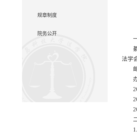
规章制度
院务公开
法学
邮
办