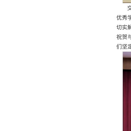
优秀
切实
祝贺
们坚