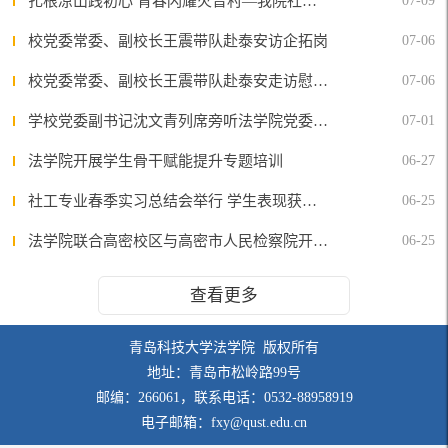
扎根凉山践初心 青春闪耀火普村—我院社会工作专业研究生宗正获评“优秀西部计划志愿者”
07-09
校党委常委、副校长王震带队赴泰安访企拓岗
07-06
校党委常委、副校长王震带队赴泰安走访慰问法学院校友代表
07-06
学校党委副书记沈文青列席旁听法学院党委理论学习中心组学习会议、党委会和党政联席会
07-01
法学院开展学生骨干赋能提升专题培训
06-27
社工专业春季实习总结会举行 学生表现获实习单位表扬
06-25
法学院联合高密校区与高密市人民检察院开展党建业务融合交流活动
06-25
查看更多
青岛科技大学法学院 版权所有
地址：青岛市松岭路99号
邮编：266061，联系电话：0532-88958919
电子邮箱：fxy@qust.edu.cn