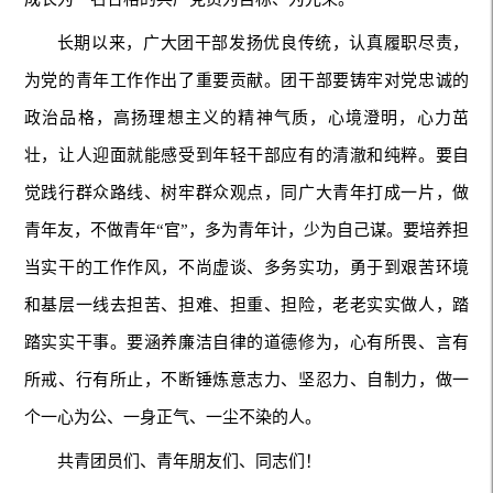
长期以来，广大团干部发扬优良传统，认真履职尽责，
为党的青年工作作出了重要贡献。团干部要铸牢对党忠诚的
政治品格，高扬理想主义的精神气质，心境澄明，心力茁
壮，让人迎面就能感受到年轻干部应有的清澈和纯粹。要自
觉践行群众路线、树牢群众观点，同广大青年打成一片，做
青年友，不做青年“官”，多为青年计，少为自己谋。要培养担
当实干的工作作风，不尚虚谈、多务实功，勇于到艰苦环境
和基层一线去担苦、担难、担重、担险，老老实实做人，踏
踏实实干事。要涵养廉洁自律的道德修为，心有所畏、言有
所戒、行有所止，不断锤炼意志力、坚忍力、自制力，做一
个一心为公、一身正气、一尘不染的人。
共青团员们、青年朋友们、同志们！