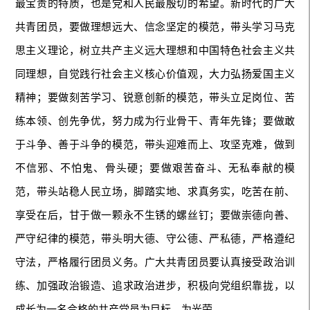
最宝贵的特质，也是党和人民最殷切的希望。新时代的广大
共青团员，要做理想远大、信念坚定的模范，带头学习马克
思主义理论，树立共产主义远大理想和中国特色社会主义共
同理想，自觉践行社会主义核心价值观，大力弘扬爱国主义
精神；要做刻苦学习、锐意创新的模范，带头立足岗位、苦
练本领、创先争优，努力成为行业骨干、青年先锋；要做敢
于斗争、善于斗争的模范，带头迎难而上、攻坚克难，做到
不信邪、不怕鬼、骨头硬；要做艰苦奋斗、无私奉献的模
范，带头站稳人民立场，脚踏实地、求真务实，吃苦在前、
享受在后，甘于做一颗永不生锈的螺丝钉；要做崇德向善、
严守纪律的模范，带头明大德、守公德、严私德，严格遵纪
守法，严格履行团员义务。广大共青团员要认真接受政治训
练、加强政治锻造、追求政治进步，积极向党组织靠拢，以
成长为一名合格的共产党员为目标、为光荣。