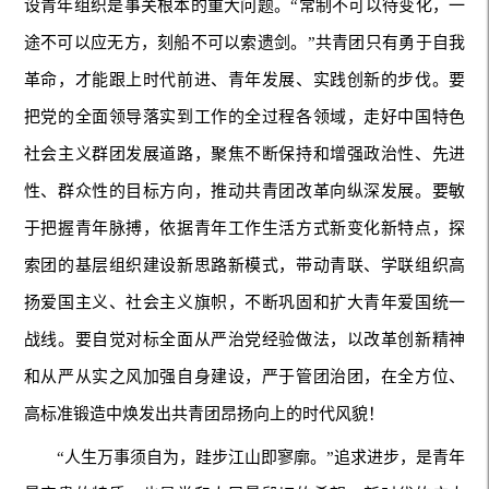
设青年组织是事关根本的重大问题。“常制不可以待变化，一
途不可以应无方，刻船不可以索遗剑。”共青团只有勇于自我
革命，才能跟上时代前进、青年发展、实践创新的步伐。要
把党的全面领导落实到工作的全过程各领域，走好中国特色
社会主义群团发展道路，聚焦不断保持和增强政治性、先进
性、群众性的目标方向，推动共青团改革向纵深发展。要敏
于把握青年脉搏，依据青年工作生活方式新变化新特点，探
索团的基层组织建设新思路新模式，带动青联、学联组织高
扬爱国主义、社会主义旗帜，不断巩固和扩大青年爱国统一
战线。要自觉对标全面从严治党经验做法，以改革创新精神
和从严从实之风加强自身建设，严于管团治团，在全方位、
高标准锻造中焕发出共青团昂扬向上的时代风貌！
“人生万事须自为，跬步江山即寥廓。”追求进步，是青年