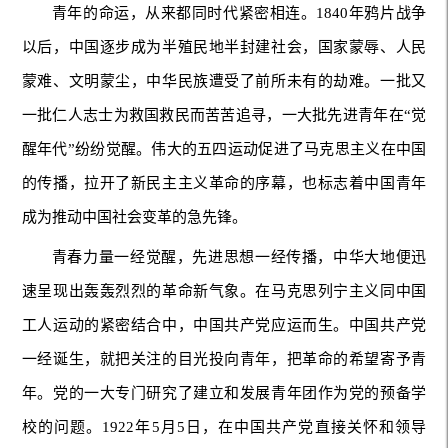
青年的命运，从来都同时代紧密相连。1840年鸦片战争
以后，中国逐步成为半殖民地半封建社会，国家蒙辱、人民
蒙难、文明蒙尘，中华民族遭受了前所未有的劫难。一批又
一批仁人志士为救国救民而苦苦追寻，一大批先进青年在“觉
醒年代”纷纷觉醒。伟大的五四运动促进了马克思主义在中国
的传播，拉开了新民主主义革命的序幕，也标志着中国青年
成为推动中国社会变革的急先锋。
青春力量一经觉醒，先进思想一经传播，中华大地便迅
速呈现出轰轰烈烈的革命新气象。在马克思列宁主义同中国
工人运动的紧密结合中，中国共产党应运而生。中国共产党
一经诞生，就把关注的目光投向青年，把革命的希望寄予青
年。党的一大专门研究了建立和发展青年团作为党的预备学
校的问题。1922年5月5日，在中国共产党直接关怀和领导