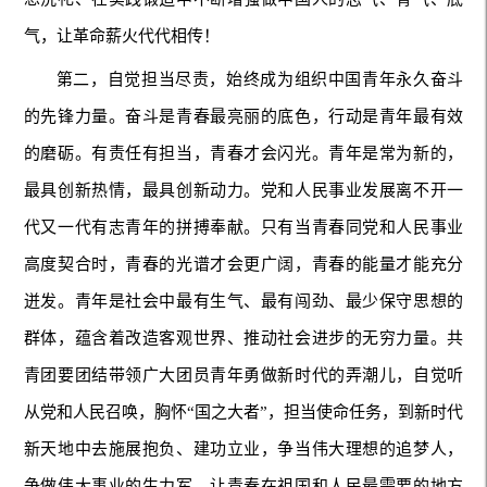
气，让革命薪火代代相传！
第二，自觉担当尽责，始终成为组织中国青年永久奋斗
的先锋力量。奋斗是青春最亮丽的底色，行动是青年最有效
的磨砺。有责任有担当，青春才会闪光。青年是常为新的，
最具创新热情，最具创新动力。党和人民事业发展离不开一
代又一代有志青年的拼搏奉献。只有当青春同党和人民事业
高度契合时，青春的光谱才会更广阔，青春的能量才能充分
迸发。青年是社会中最有生气、最有闯劲、最少保守思想的
群体，蕴含着改造客观世界、推动社会进步的无穷力量。共
青团要团结带领广大团员青年勇做新时代的弄潮儿，自觉听
从党和人民召唤，胸怀“国之大者”，担当使命任务，到新时代
新天地中去施展抱负、建功立业，争当伟大理想的追梦人，
争做伟大事业的生力军，让青春在祖国和人民最需要的地方