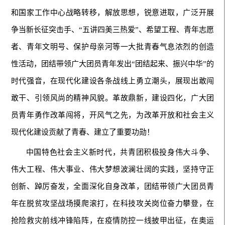
和国家工作中心战略转移，解放思想，锐意进取，广泛开展
争当新长征突击手、“五讲四美三热爱”、希望工程、青年志愿
者、青年文明号、保护母亲河等一大批青春气息浓烈的创造
性活动，团结带领广大团员青年发出“团结起来、振兴中华”的
时代强音，在现代化建设各条战线上勇立潮头，展现出敢闯
敢干、引领风尚的精神风貌。革故鼎新，建设四化，广大团
员青年勇作改革闯将，开风气之先，为改革开放和社会主义
现代化建设贡献了青春、建立了重要功勋！
中国特色社会主义新时代，共青团积极投身伟大斗争、
伟大工程、伟大事业、伟大梦想波澜壮阔的实践，坚持守正
创新、踔厉奋发，全面深化自身改革，团结带领广大团员青
年在脱贫攻坚战场摸爬滚打，在科技攻关岗位奋力攀登，在
抢险救灾前线冲锋陷阵，在疫情防控一线披甲出征，在奥运