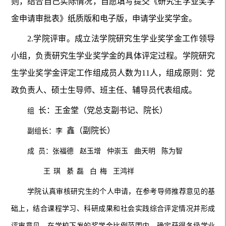
则，结合自己实际情况，自愿填写提交《研究生学业奖学
金申请审批表》纸质版和电子版，申请学业奖学金。
2.学院评审。成立法学院研究生学业奖学金工作领导
小组，负责研究生学业奖学金的具体评定过程。学院研究
生学业奖学金评定工作组成员人数为11人，组成原则：党
政负责人、硕士生导师、班主任、辅导员代表组成。
长：王金堂（党总支副书记、院长）
组
鑫（副院长）
副组长：李
成
员：张福德
赵玉增
仲崇玉
曲天明
陈为智
王
琪
綦
磊
白
梅
王鸿祥
学院认真审核研究生的个人申请，在参考导师推荐意见的基
础上，结合课程学习、科研成果和社会实践综合评定情况并形成
评审意见。在学校下发的奖学金比例范围内，确定获得各级学业