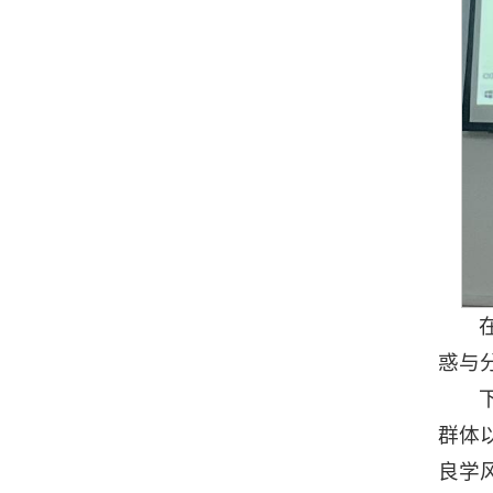
惑与
群体
良学