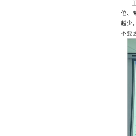
位、
越少
不要