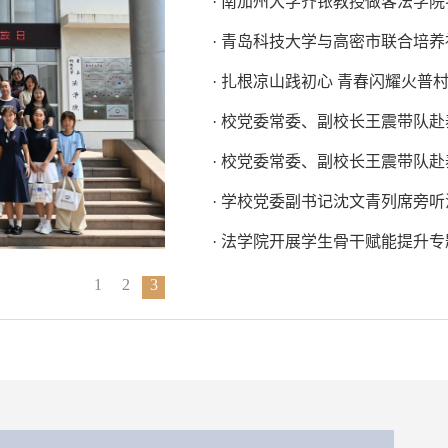
· 南加州大学齐铱教授做客法学
· 青岛科技大学与高密市联合培
· 扎根凉山践初心 青春闪耀火普村
· 校党委常委、副校长王震带队
· 学校党委副书记沈文青列席旁听
· 法学院开展学生骨干赋能提升
1
2
3