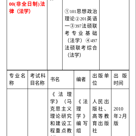
00(
非全日制)法
律（法学）
①
思想政治
101
理论
英语
②
201
一③
法硕联
397
考专业基础
（法学）④
497
法硕联考综合
（法学）
专业名
考试科
出版单
出版
书名
编者
称
目名称
位
时间
《法理
学》（马
《法
人民出
克思主义
理
版社、
2010
理论研究
学》
高等教
年2月
和建设工
编写
育出版
版
程重点教
组
社