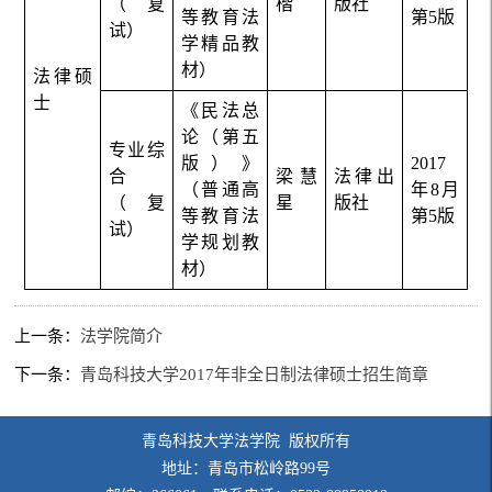
（复
楷
版社
等教育法
第5版
试）
学精品教
材）
法律硕
士
《民法总
论（第五
专业综
版）》
2017
合
梁慧
法律出
（普通高
年8月
（复
星
版社
等教育法
第5版
试）
学规划教
材）
上一条：
法学院简介
下一条：
青岛科技大学2017年非全日制法律硕士招生简章
青岛科技大学法学院 版权所有
地址：青岛市松岭路99号