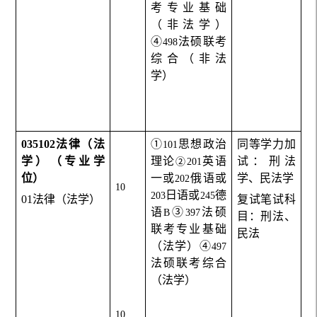
考专业基础
（非法学）
④
法硕联考
498
综合（非法
学）
035102
法律（法
①
思想政治
同等学力加
101
学）（专业学
理论
英语
试：刑法
②
201
位）
一或
俄语或
学、民法学
202
10
日语或
德
203
245
01
法律（法学）
复试笔试科
语
③
法硕
B
397
目：刑法、
联考专业基础
民法
（法学）④
497
法硕联考综合
（法学）
10