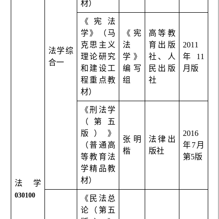
材）
《宪法
学》（马
《宪
高等教
克思主义
法
育出版
2011
法学综
理论研究
学》
社、人
年11
合一
和建设工
编写
民出版
月版
程重点教
组
社
材）
《刑法学
（第五
版）》
2016
张明
法律出
（普通高
年7月
楷
版社
等教育法
第5版
学精品教
材）
法学
030100
《民法总
论（第五