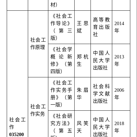
材）
《社会工
高等教
作导论》
王思
2014
育出版
（第三
斌
年
社
版）
社会工
作原理
《社会学
中国人
概论新
郑杭
2013
民大学
修》（第
生
年
出版社
四版）
《社会工
社会科
作实务手
朱眉
2006
学文献
册》（第
华
年
出版社
一版）
社会工
作实务
《社会研
社会工
中国人
究方法》
风笑
2018
作
民大学
（第五
天
年
035200
出版社