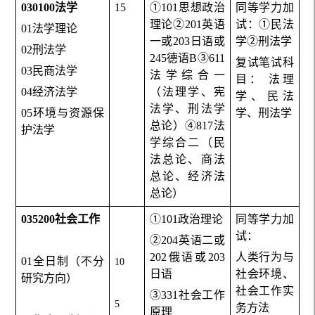
030100
法学
15
①101
思想政治
同等学力加
理论②
201
英语
试：①民法
01
法学理论
一或
203
日语或
学②刑法学
02
刑法学
245
德语
B
③611
复试笔试科
03
民商法学
法学综合一
目： 法理
04
经济法学
（法理学、宪
学、民法
法学、刑法学
05
环境与资源保
学、刑法学
总论）④817法
护法学
学综合二（民
法总论、商法
总论、经济法
总论）
035200
社会工作
①
101
政治理论
同等学力加
试：
②204英语二或
202俄语或203
人类行为与
01
全日制（不分
10
日语
社会环境、
研究方向）
社会工作实
③331社会工作
5
务方法
原理