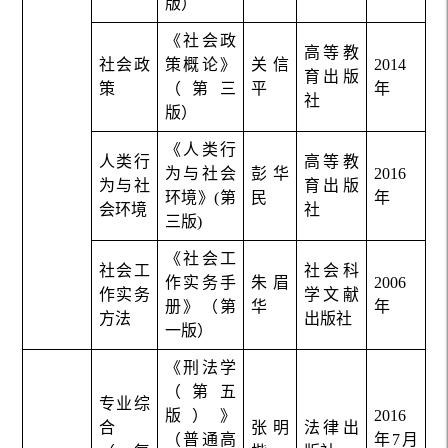
版）
《社会政
高等教
社会政
策概论》
关信
2014
育出版
策
（第三
平
年
社
版）
《人类行
人类行
高等教
为与社会
彭华
2016
为与社
育出版
环境》(第
民
年
会环境
社
三版)
《社会工
社会工
社会科
作实务手
朱眉
2006
作实务
学文献
册》（第
华
年
方法
出版社
一版）
《刑法学
（第五
专业综
版）》
2016
合
张明
法律出
（普通高
年7月