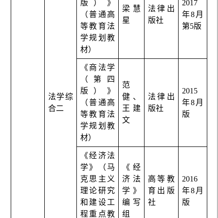
版）》
2017
梁慧
法律出
（普通高
年8月
星
版社
等教育法
第5版
学规划教
材）
《商法学
（第四
范
版）》
2015
法学综
健、
法律出
（普通高
年8月
合二
王建
版社
等教育法
版
文
学规划教
材）
《经济法
学》（马
《经
克思主义
济法
高等教
2016
理论研究
学》
育出版
年8月
和建设工
编写
社
版
程重点教
组