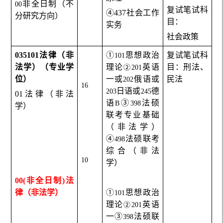
非全日制（不
00
复试笔试科
④437社会工作
分研究方向）
目：
实务
社会政策
035101
法律（非
①
思想政治
复试笔试科
101
法学）（专业学
理论
英语
目：刑法、
②
201
位）
一或
俄语或
民法
202
16
日语或
德
203
245
01
法律（非法
语
③
法硕
B
398
学）
联考专业基础
（非法学）
④
法硕联考
498
综合（非法
10
学）
00(
非全日制)法
律（非法学）
①
思想政治
101
理论
英语
②
201
一③
法硕联
398