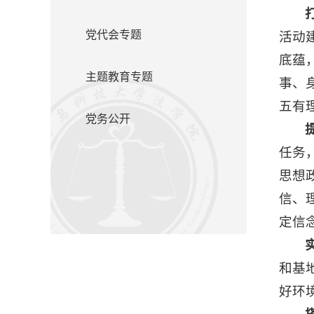
党代会专题
活动
底蕴
主题教育专题
事、
五有
党务公开
任务
思想
信、
定信
和基
好环