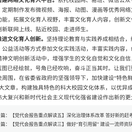
搭建网络文化育人平台。
依托校园网、易班、微信公众
，定期制作发布微视频、海报、动图、漫画等优秀网络
功能，拓展文化育人视野，丰富文化育人内容，创新文
创新联网上线、贴近校园、走进师生。
推进文化育人创新。
坚持理论教育与实践养成相结合，
、公益活动等方式参加文化实践活动，丰富实践内容，
精神文明创新活动中，增强学生的文化自觉和文化自信
蓝图已经绘就，号角已经吹响，奋斗正当其时。让我们
央周围，在省委省政府的坚强领导下，加快建设“特色鲜
”大文章，构建独具特色的科大校园文化体系，以优异
伟大复兴和新时代社会主义现代化强省建设作出新的更
一篇：【党代会报告重点解读五】深化治理体系改革 答好新的赶
一篇：【党代会报告重点解读三】做好“育引用留” 建设一流师资