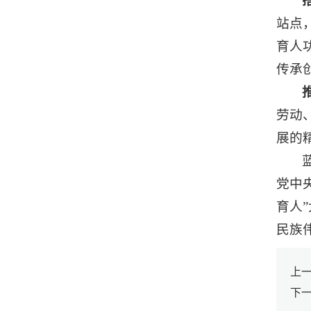
站点
育人
传承
劳动
展的
党中
育人
民族
上
下