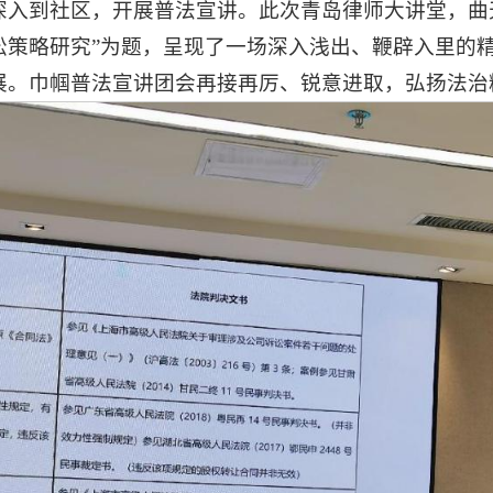
深入到社区，开展普法宣讲。此次青岛律师大讲堂，曲
讼策略研究”为题，呈现了一场深入浅出、鞭辟入里的
展。巾帼普法宣讲团会再接再厉、锐意进取，弘扬法治